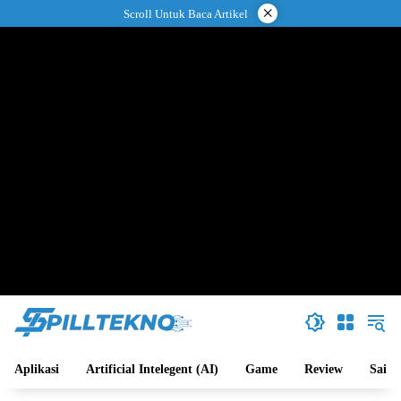
Langsung
×
Scroll Untuk Baca Artikel
ke
konten
Aplikasi
Artificial Intelegent (AI)
Game
Review
Sains