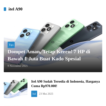
itel A90
Tips
Dompet Aman, Tetap Keren! 7 HP di
Bawah 1 Juta Buat Kado Spesial
9 November 2025
Itel A90 Sudah Tersedia di Indonesia, Harganya
Cuma Rp970.000!
Itel
23 Mei 2025