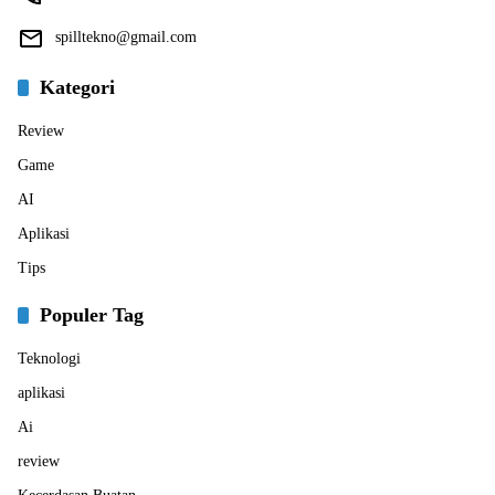
spilltekno@gmail.com
Kategori
Review
Game
AI
Aplikasi
Tips
Populer Tag
Teknologi
aplikasi
Ai
review