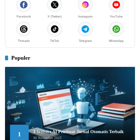
Facebook
X (Twitter)
Instagram
YouTube
Threads
TikTok
Telegram
WhatsApp
Populer
3 Website AI Pembuat Jurnal Otomatis Terbaik
1
30 November 2023