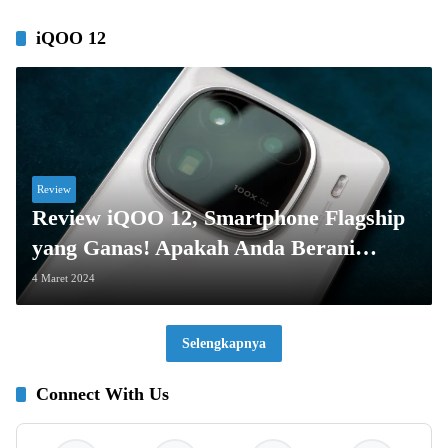
iQOO 12
Review
Review iQOO 12, Smartphone Flagship
yang Ganas! Apakah Anda Berani
Mencobanya?
4 Maret 2024
Selengkapnya
Connect With Us