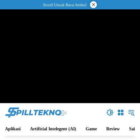
Langsung
×
Scroll Untuk Baca Artikel
ke
konten
Aplikasi
Artificial Intelegent (AI)
Game
Review
Sains