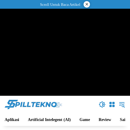
Langsung
×
Scroll Untuk Baca Artikel
ke
konten
Aplikasi
Artificial Intelegent (AI)
Game
Review
Sains