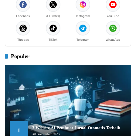
Facebook
X (Twitter)
Instagram
YouTube
Threads
TikTok
Telegram
WhatsApp
Populer
3 Website AI Pembuat Jurnal Otomatis Terbaik
1
30 November 2023