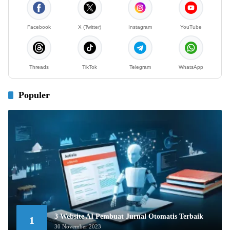
Facebook
X (Twitter)
Instagram
YouTube
Threads
TikTok
Telegram
WhatsApp
Populer
3 Website AI Pembuat Jurnal Otomatis Terbaik
1
30 November 2023