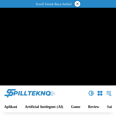
Langsung
×
Scroll Untuk Baca Artikel
ke
konten
Aplikasi
Artificial Intelegent (AI)
Game
Review
Sains