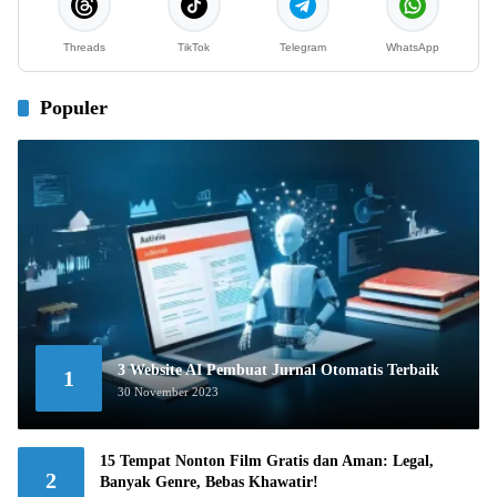
Threads
TikTok
Telegram
WhatsApp
Populer
3 Website AI Pembuat Jurnal Otomatis Terbaik
1
30 November 2023
15 Tempat Nonton Film Gratis dan Aman: Legal,
2
Banyak Genre, Bebas Khawatir!