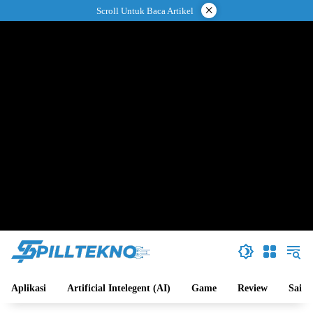
Langsung
×
Scroll Untuk Baca Artikel
ke
konten
Aplikasi
Artificial Intelegent (AI)
Game
Review
Sains