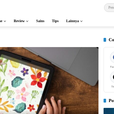
e
Review
Sains
Tips
Lainnya
Co
Fa
Th
Po