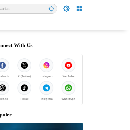
nnect With Us
cebook
X (Twitter)
Instagram
YouTube
reads
TikTok
Telegram
WhatsApp
puler