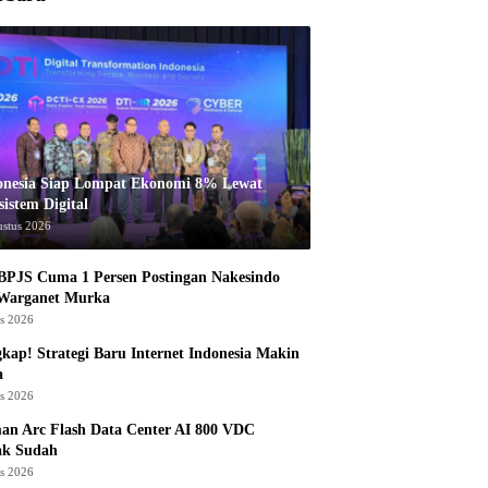
onesia Siap Lompat Ekonomi 8% Lewat
istem Digital
ustus 2026
BPJS Cuma 1 Persen Postingan Nakesindo
 Warganet Murka
us 2026
kap! Strategi Baru Internet Indonesia Makin
a
us 2026
an Arc Flash Data Center AI 800 VDC
ak Sudah
us 2026