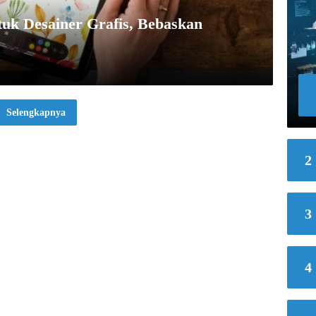
uk Desainer Grafis, Bebaskan
Selengkapnya
2
3
4