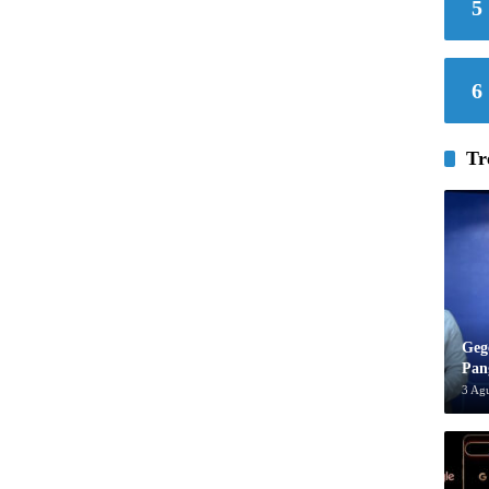
5
6
Tr
Geg
Pan
3 Ag