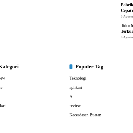
Pabrik
Cepat
6 Agust
Toko M
Terku
6 Agust
Kategori
Populer Tag
iew
Teknologi
e
aplikasi
Ai
kasi
review
Kecerdasan Buatan