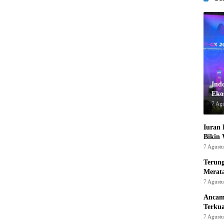
Ind
Ekos
7 Ag
Iuran 
Bikin
7 Agust
Terung
Merat
7 Agust
Ancam
Terku
7 Agust