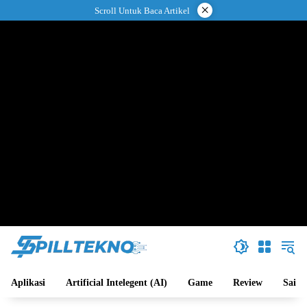
Langsung
×
Scroll Untuk Baca Artikel
ke
konten
Aplikasi
Artificial Intelegent (AI)
Game
Review
Sains