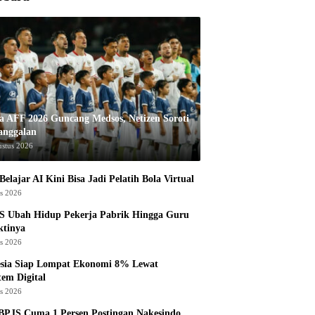
la AFF 2026 Guncang Medsos, Netizen Soroti
anggalan
ustus 2026
Belajar AI Kini Bisa Jadi Pelatih Bola Virtual
us 2026
S Ubah Hidup Pekerja Pabrik Hingga Guru
ktinya
us 2026
esia Siap Lompat Ekonomi 8% Lewat
tem Digital
us 2026
BPJS Cuma 1 Persen Postingan Nakesindo