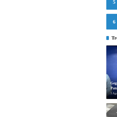
5
6
Tr
Geg
Pan
3 Ag