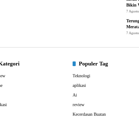
Bikin
7 Agust
Terung
Merat
7 Agust
Kategori
Populer Tag
iew
Teknologi
e
aplikasi
Ai
kasi
review
Kecerdasan Buatan