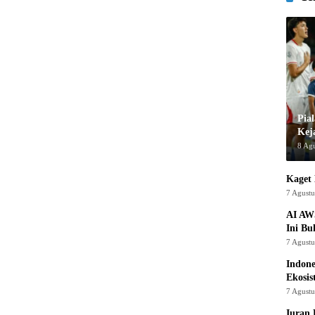
Pia
Kej
8 Ag
Kaget 
7 Agust
AI AW
Ini Bu
7 Agust
Indon
Ekosis
7 Agust
Iuran 