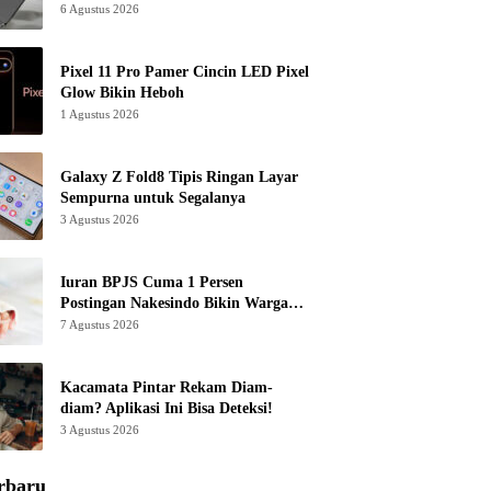
6 Agustus 2026
Pixel 11 Pro Pamer Cincin LED Pixel
Glow Bikin Heboh
1 Agustus 2026
Galaxy Z Fold8 Tipis Ringan Layar
Sempurna untuk Segalanya
3 Agustus 2026
Iuran BPJS Cuma 1 Persen
Postingan Nakesindo Bikin Warganet
Murka
7 Agustus 2026
Kacamata Pintar Rekam Diam-
diam? Aplikasi Ini Bisa Deteksi!
3 Agustus 2026
rbaru