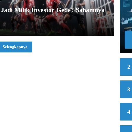
 Jadi Milik Investor Gede? Sahamnya
Selengkapnya
2
3
4