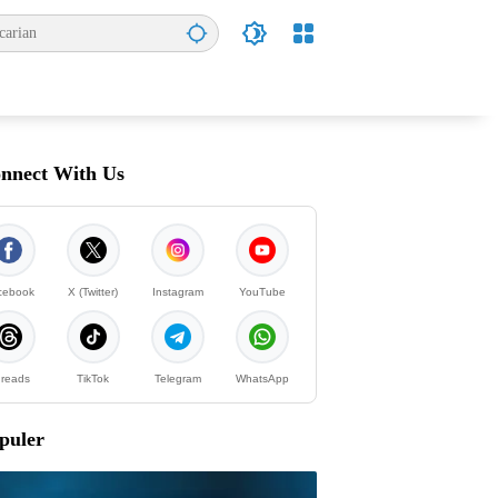
nnect With Us
cebook
X (Twitter)
Instagram
YouTube
reads
TikTok
Telegram
WhatsApp
puler