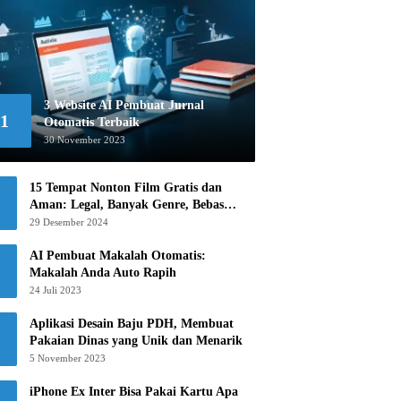
3 Website AI Pembuat Jurnal
1
Otomatis Terbaik
30 November 2023
15 Tempat Nonton Film Gratis dan
Aman: Legal, Banyak Genre, Bebas
Khawatir!
29 Desember 2024
AI Pembuat Makalah Otomatis:
Makalah Anda Auto Rapih
24 Juli 2023
Aplikasi Desain Baju PDH, Membuat
Pakaian Dinas yang Unik dan Menarik
5 November 2023
iPhone Ex Inter Bisa Pakai Kartu Apa