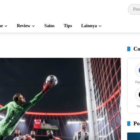
e
Review
Sains
Tips
Lainnya
Co
Fa
Th
Po