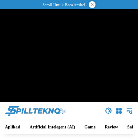
Langsung
×
Scroll Untuk Baca Artikel
ke
konten
Aplikasi
Artificial Intelegent (AI)
Game
Review
Sains