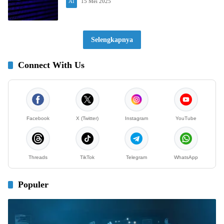
AI
15 Mei 2025
Selengkapnya
Connect With Us
Facebook
X (Twitter)
Instagram
YouTube
Threads
TikTok
Telegram
WhatsApp
Populer