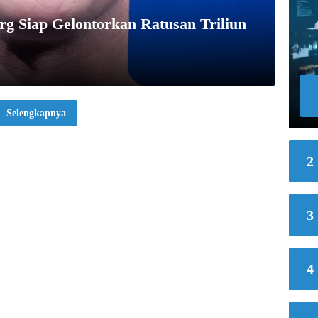
g Siap Gelontorkan Ratusan Triliun
Selengkapnya
2
3
4