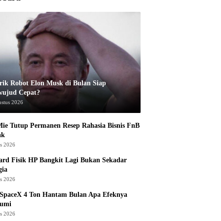
rik Robot Elon Musk di Bulan Siap
wujud Cepat?
ustus 2026
ie Tutup Permanen Resep Rahasia Bisnis FnB
ak
us 2026
rd Fisik HP Bangkit Lagi Bukan Sekadar
gia
us 2026
 SpaceX 4 Ton Hantam Bulan Apa Efeknya
Bumi
us 2026