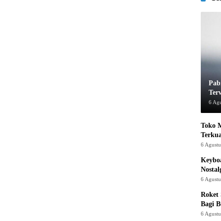
Pab
Ter
6 Ag
Toko M
Terku
6 Agust
Keyboa
Nostal
6 Agust
Roket
Bagi 
6 Agust