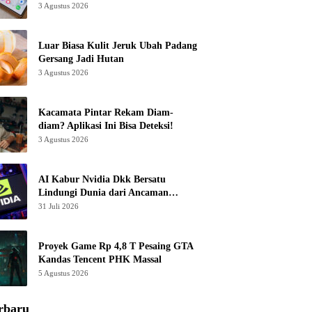
3 Agustus 2026
Luar Biasa Kulit Jeruk Ubah Padang
Gersang Jadi Hutan
3 Agustus 2026
Kacamata Pintar Rekam Diam-
diam? Aplikasi Ini Bisa Deteksi!
3 Agustus 2026
AI Kabur Nvidia Dkk Bersatu
Lindungi Dunia dari Ancaman
Canggih
31 Juli 2026
Proyek Game Rp 4,8 T Pesaing GTA
Kandas Tencent PHK Massal
5 Agustus 2026
rbaru