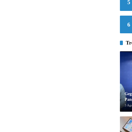
5
6
Tr
Geg
Pan
3 Ag