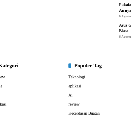
Pakaia
Airnya
6 Agust
Asus 
Biasa
6 Agust
Kategori
Populer Tag
iew
Teknologi
e
aplikasi
Ai
kasi
review
Kecerdasan Buatan