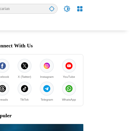
nnect With Us
cebook
X (Twitter)
Instagram
YouTube
reads
TikTok
Telegram
WhatsApp
puler