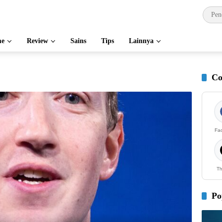
e
Review
Sains
Tips
Lainnya
Co
Fa
Th
Po