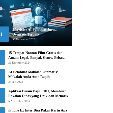
3 Website AI Pembuat Jurnal
1
Otomatis Terbaik
30 November 2023
15 Tempat Nonton Film Gratis dan
Aman: Legal, Banyak Genre, Bebas
Khawatir!
29 Desember 2024
AI Pembuat Makalah Otomatis:
Makalah Anda Auto Rapih
24 Juli 2023
Aplikasi Desain Baju PDH, Membuat
Pakaian Dinas yang Unik dan Menarik
5 November 2023
iPhone Ex Inter Bisa Pakai Kartu Apa