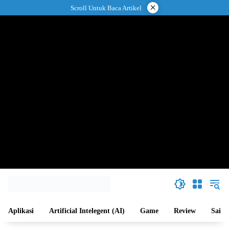
Langsung
×
Scroll Untuk Baca Artikel
ke
konten
Aplikasi
Artificial Intelegent (AI)
Game
Review
Sains