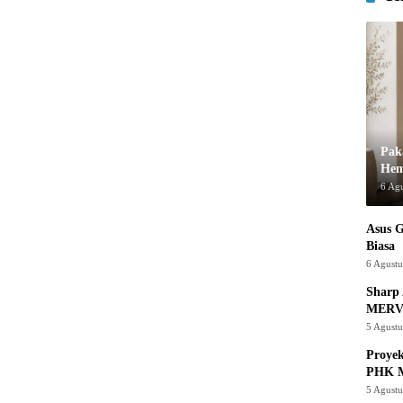
Pak
Hem
6 Ag
Asus 
Biasa
6 Agust
Sharp 
MERV
5 Agust
Proye
PHK M
5 Agust