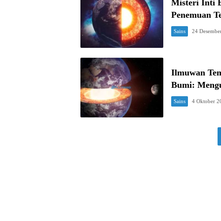
Misteri Int
Penemuan T
Sains
24 Desembe
Ilmuwan Tem
Bumi: Mengua
Sains
4 Oktober 2