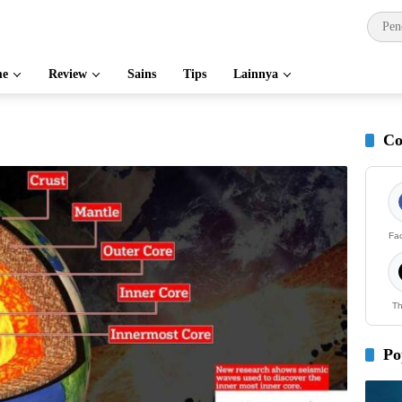
e
Review
Sains
Tips
Lainnya
Co
Fa
Th
Po