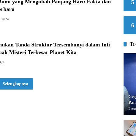
i Bumi yang Mengubah Panjang Hari: Fakta dan
5
erbaru
r 2024
6
Tr
ukan Tanda Struktur Tersembunyi dalam Inti
k Misteri Terbesar Planet Kita
024
Selengkapnya
Geg
Pan
3 Ag