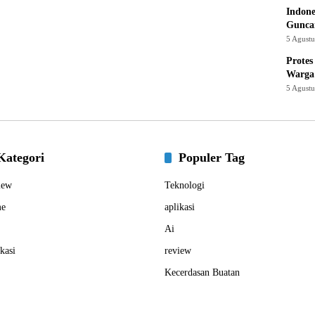
Indone
Gunca
5 Agust
Protes
Warga
5 Agust
Kategori
Populer Tag
iew
Teknologi
e
aplikasi
Ai
kasi
review
Kecerdasan Buatan