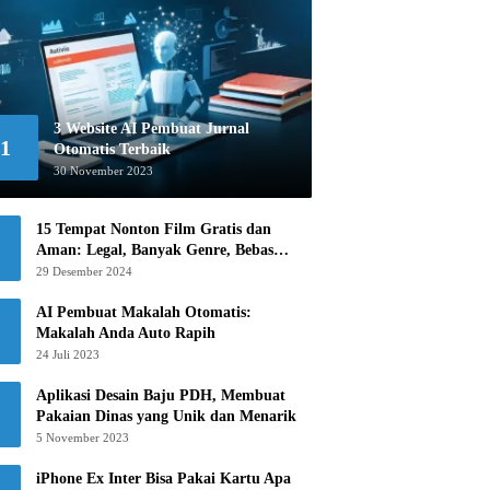
3 Website AI Pembuat Jurnal
1
Otomatis Terbaik
30 November 2023
15 Tempat Nonton Film Gratis dan
Aman: Legal, Banyak Genre, Bebas
Khawatir!
29 Desember 2024
AI Pembuat Makalah Otomatis:
Makalah Anda Auto Rapih
24 Juli 2023
Aplikasi Desain Baju PDH, Membuat
Pakaian Dinas yang Unik dan Menarik
5 November 2023
iPhone Ex Inter Bisa Pakai Kartu Apa