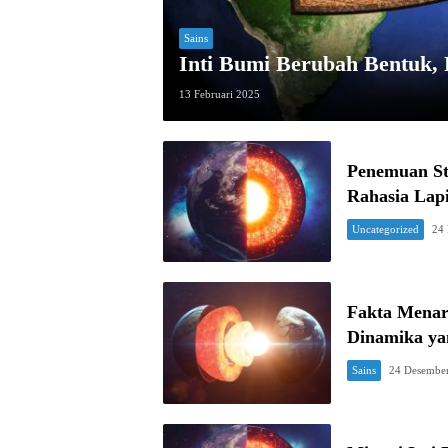
Sains
Inti Bumi Berubah Bentuk, 
13 Februari 2025
Penemuan St
Rahasia Lap
Uncategorized
24
Fakta Menari
Dinamika ya
Sains
24 Desembe