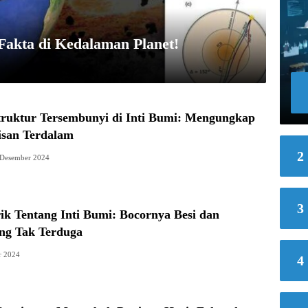
Fakta di Kedalaman Planet!
ruktur Tersembunyi di Inti Bumi: Mengungkap
isan Terdalam
2
 Desember 2024
3
k Tentang Inti Bumi: Bocornya Besi dan
ng Tak Terduga
r 2024
4