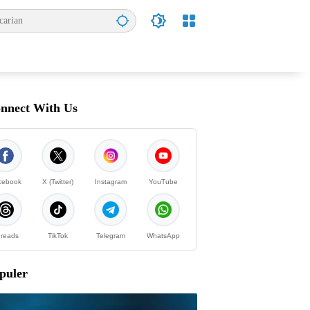
nnect With Us
cebook
X (Twitter)
Instagram
YouTube
reads
TikTok
Telegram
WhatsApp
puler