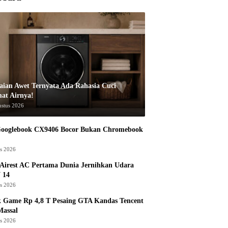
aian Awet Ternyata Ada Rahasia Cuci
at Airnya!
ustus 2026
Googlebook CX9406 Bocor Bukan Chromebook
us 2026
Airest AC Pertama Dunia Jernihkan Udara
 14
us 2026
k Game Rp 4,8 T Pesaing GTA Kandas Tencent
assal
us 2026