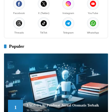
Facebook
X (Twitter)
Instagram
YouTube
Threads
TikTok
Telegram
WhatsApp
Populer
3 Website AI Pembuat Jurnal Otomatis Terbaik
1
30 November 2023