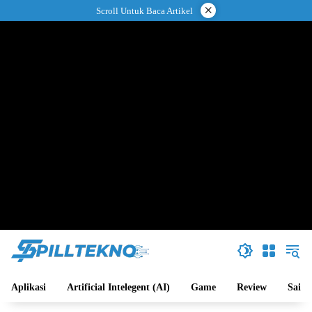
Langsung
×
Scroll Untuk Baca Artikel
ke
konten
Aplikasi
Artificial Intelegent (AI)
Game
Review
Sains