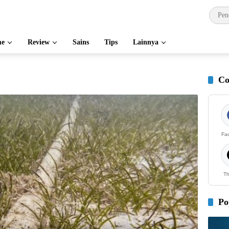
e
Review
Sains
Tips
Lainnya
Co
Fa
Th
Po