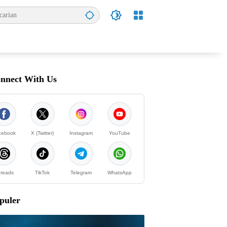
nnect With Us
cebook
X (Twitter)
Instagram
YouTube
reads
TikTok
Telegram
WhatsApp
puler