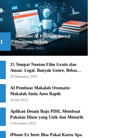
3 Website AI Pembuat Jurnal
1
Otomatis Terbaik
30 November 2023
15 Tempat Nonton Film Gratis dan
Aman: Legal, Banyak Genre, Bebas
Khawatir!
29 Desember 2024
AI Pembuat Makalah Otomatis:
Makalah Anda Auto Rapih
24 Juli 2023
Aplikasi Desain Baju PDH, Membuat
Pakaian Dinas yang Unik dan Menarik
5 November 2023
iPhone Ex Inter Bisa Pakai Kartu Apa