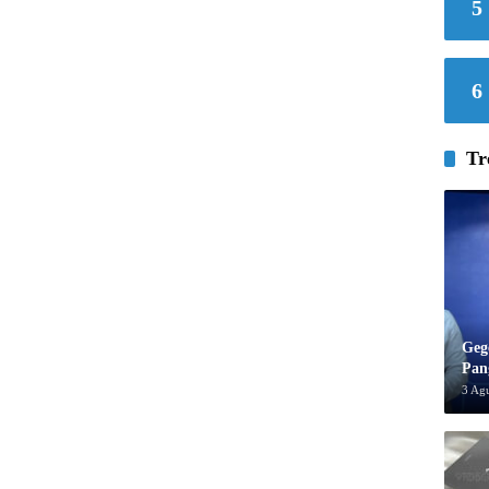
5
6
Tr
Geg
Pan
3 Ag