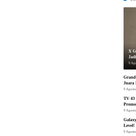
X G
Jad
9 Ag
Grand 
Juara
9 Agust
TV 43 
Promo
9 Agust
Galaxy
Level!
9 Agust