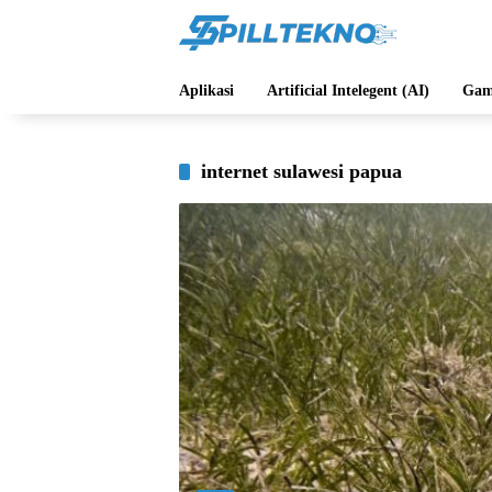
Langsung
ke
konten
Aplikasi
Artificial Intelegent (AI)
Gam
internet sulawesi papua