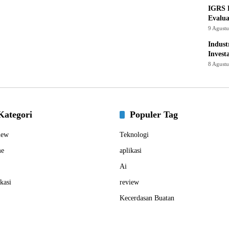
IGRS 
Evalua
9 Agust
Indust
Invest
8 Agust
Kategori
Populer Tag
iew
Teknologi
e
aplikasi
Ai
kasi
review
Kecerdasan Buatan