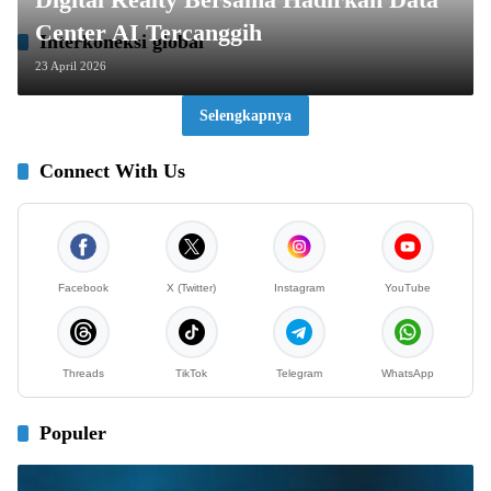
Center AI Tercanggih
Interkoneksi global
23 April 2026
Selengkapnya
Connect With Us
Facebook
X (Twitter)
Instagram
YouTube
Threads
TikTok
Telegram
WhatsApp
Populer