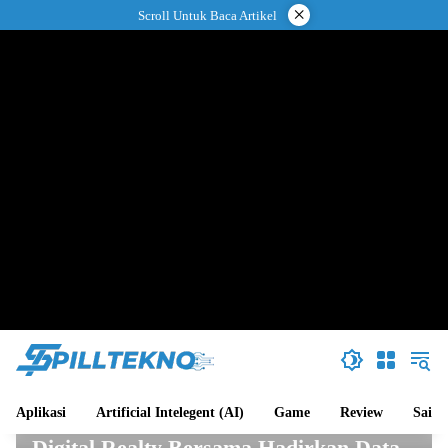
Langsung
×
Scroll Untuk Baca Artikel
ke
konten
Aplikasi
Artificial Intelegent (AI)
Game
Review
Sains
AI
Digital Realty Bersama Hadirkan Data