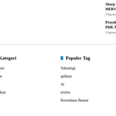
Sharp 
MERV
5 Agust
Proye
PHK M
5 Agust
Kategori
Populer Tag
iew
Teknologi
e
aplikasi
Ai
kasi
review
Kecerdasan Buatan