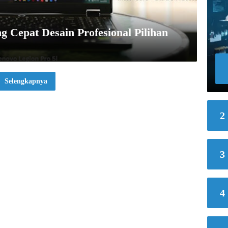
g Cepat Desain Profesional Pilihan
Selengkapnya
2
3
4