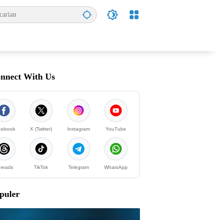
nnect With Us
cebook
X (Twitter)
Instagram
YouTube
reads
TikTok
Telegram
WhatsApp
puler