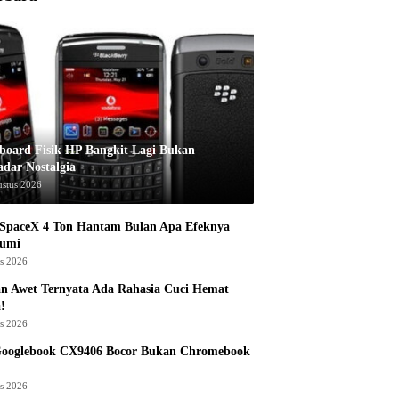
board Fisik HP Bangkit Lagi Bukan
adar Nostalgia
ustus 2026
 SpaceX 4 Ton Hantam Bulan Apa Efeknya
Bumi
us 2026
n Awet Ternyata Ada Rahasia Cuci Hemat
!
us 2026
Googlebook CX9406 Bocor Bukan Chromebook
us 2026