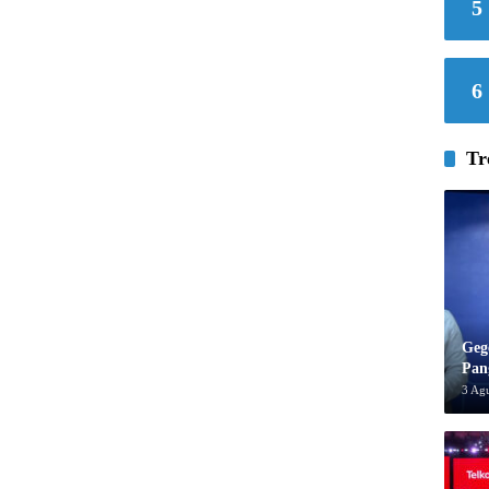
5
6
Tr
Geg
Pan
3 Ag