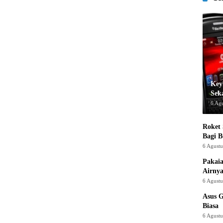
Key
Sek
6 Ag
Roket
Bagi 
6 Agust
Pakaia
Airnya
6 Agust
Asus 
Biasa
6 Agust