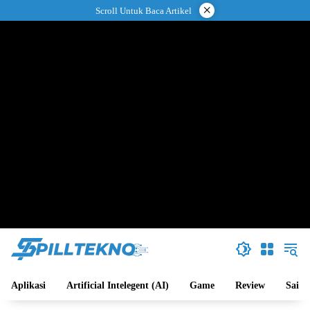
Langsung
×
Scroll Untuk Baca Artikel
ke
konten
Aplikasi
Artificial Intelegent (AI)
Game
Review
Sains