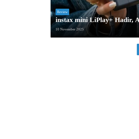
Review
instax mini LiPlay+ Hadir, 
10 November 2025