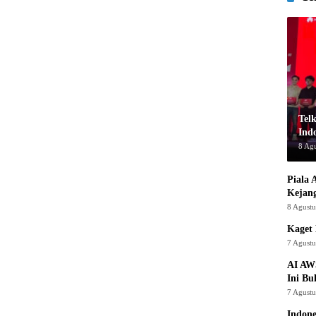
Tel
Indo
8 Ag
Piala 
Kejan
8 Agust
Kaget 
7 Agust
AI AW
Ini Bu
7 Agust
Indon