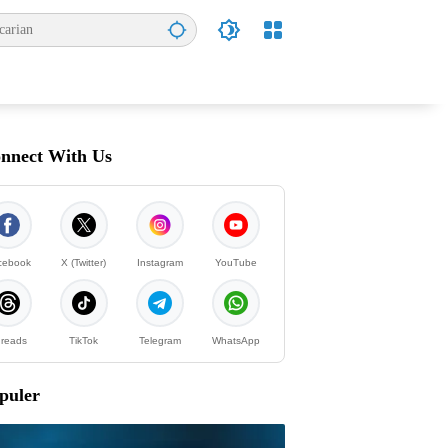
nnect With Us
cebook
X (Twitter)
Instagram
YouTube
reads
TikTok
Telegram
WhatsApp
puler