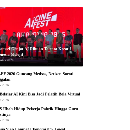
komsel Genjot AI Ribuan Talenta Kreatif
nesia Melejit
ustus 2026
AFF 2026 Guncang Medsos, Netizen Soroti
ggalan
us 2026
Belajar AI Kini Bisa Jadi Pelatih Bola Virtual
us 2026
S Ubah Hidup Pekerja Pabrik Hingga Guru
ktinya
us 2026
esia Siap Lompat Ekonomi 8% Lewat