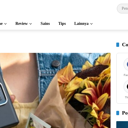
e
Review
Sains
Tips
Lainnya
Co
Fa
Th
Po