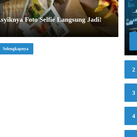
Asyiknya Foto Selfie Langsung Jadi!
Selengkapnya
2
3
4