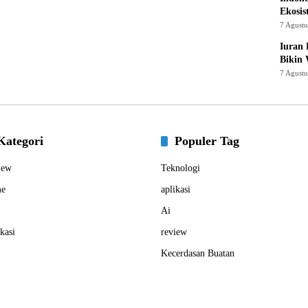
Ekosis
7 Agust
Iuran 
Bikin
7 Agust
Kategori
Populer Tag
iew
Teknologi
e
aplikasi
Ai
kasi
review
Kecerdasan Buatan