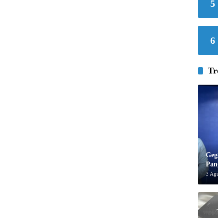
5
6
Tr
Geg
Pan
3 Ag