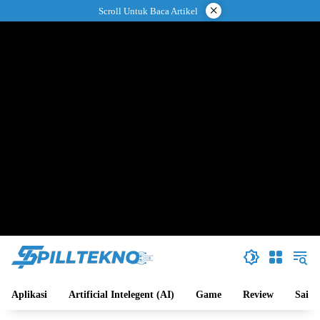
Langsung
×
Scroll Untuk Baca Artikel
ke
konten
Aplikasi
Artificial Intelegent (AI)
Game
Review
Sains