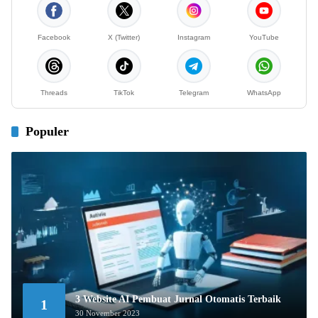
Facebook
X (Twitter)
Instagram
YouTube
Threads
TikTok
Telegram
WhatsApp
Populer
3 Website AI Pembuat Jurnal Otomatis Terbaik
1
30 November 2023