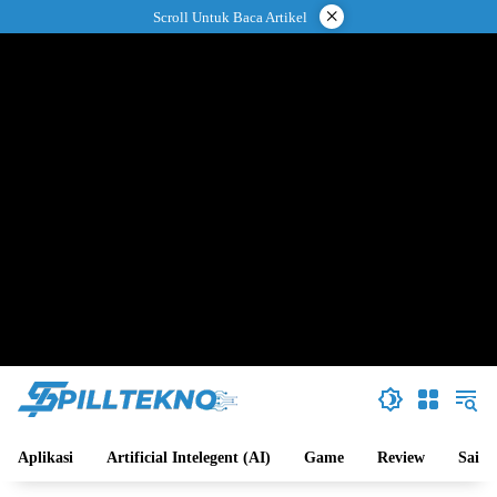
Langsung
×
Scroll Untuk Baca Artikel
ke
konten
Aplikasi
Artificial Intelegent (AI)
Game
Review
Sains