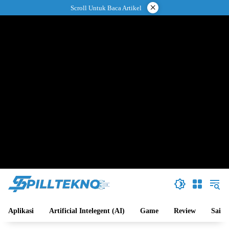
Langsung
×
Scroll Untuk Baca Artikel
ke
konten
Aplikasi
Artificial Intelegent (AI)
Game
Review
Sains