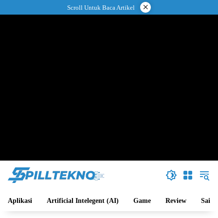
Langsung
×
Scroll Untuk Baca Artikel
ke
konten
Aplikasi
Artificial Intelegent (AI)
Game
Review
Sains