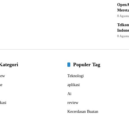
OpenA
Mereta
8 Agust
Telkom
Indone
8 Agust
Kategori
Populer Tag
iew
Teknologi
e
aplikasi
Ai
kasi
review
Kecerdasan Buatan