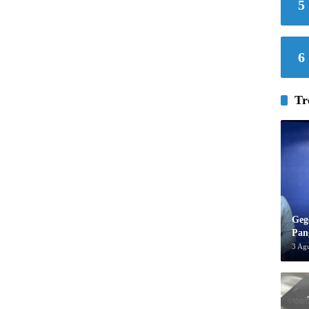
5
6
Tr
Geg
Pan
3 Ag