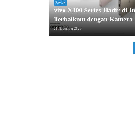
Review
vivo X300 Series Hadir di 
Terbaikmu dengan Kamera 
21 November 2025