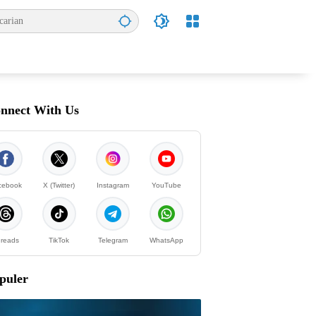
nnect With Us
cebook
X (Twitter)
Instagram
YouTube
reads
TikTok
Telegram
WhatsApp
puler