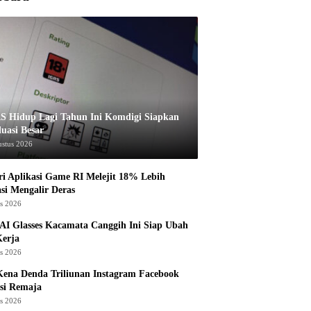
S Hidup Lagi Tahun Ini Komdigi Siapkan
luasi Besar
ustus 2026
ri Aplikasi Game RI Melejit 18% Lebih
asi Mengalir Deras
us 2026
AI Glasses Kacamata Canggih Ini Siap Ubah
Kerja
us 2026
ena Denda Triliunan Instagram Facebook
si Remaja
us 2026