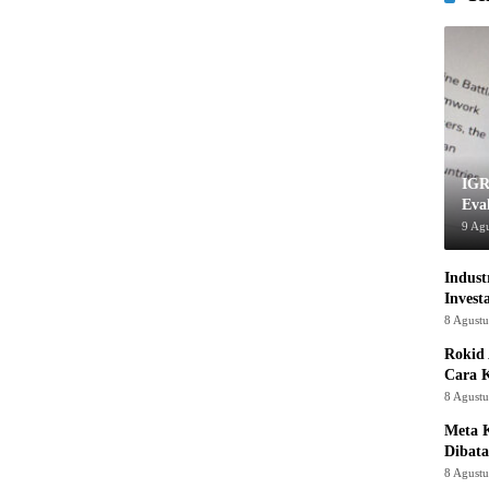
IGR
Eva
9 Ag
Indust
Invest
8 Agust
Rokid 
Cara 
8 Agust
Meta K
Dibata
8 Agust