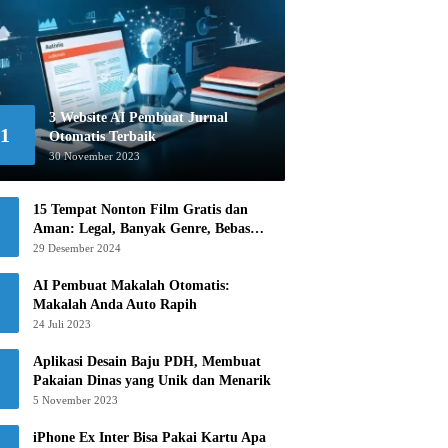
3 Website AI Pembuat Jurnal
1
Otomatis Terbaik
30 November 2023
15 Tempat Nonton Film Gratis dan
Aman: Legal, Banyak Genre, Bebas
Khawatir!
29 Desember 2024
AI Pembuat Makalah Otomatis:
Makalah Anda Auto Rapih
24 Juli 2023
Aplikasi Desain Baju PDH, Membuat
Pakaian Dinas yang Unik dan Menarik
5 November 2023
iPhone Ex Inter Bisa Pakai Kartu Apa