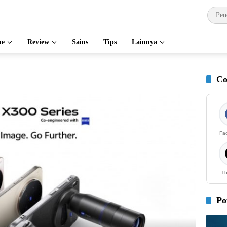
e
Review
Sains
Tips
Lainnya
Co
Fa
Th
Po