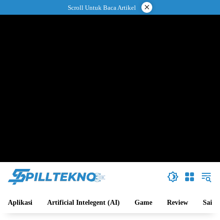
Langsung
×
Scroll Untuk Baca Artikel
ke
konten
Aplikasi
Artificial Intelegent (AI)
Game
Review
Sains