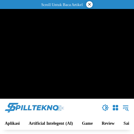
Langsung
×
Scroll Untuk Baca Artikel
ke
konten
Aplikasi
Artificial Intelegent (AI)
Game
Review
Sains