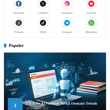
Facebook
X (Twitter)
Instagram
YouTube
Threads
TikTok
Telegram
WhatsApp
Populer
3 Website AI Pembuat Jurnal Otomatis Terbaik
1
30 November 2023