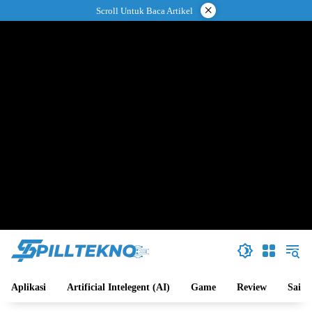
Langsung
×
Scroll Untuk Baca Artikel
ke
konten
Aplikasi
Artificial Intelegent (AI)
Game
Review
Sains