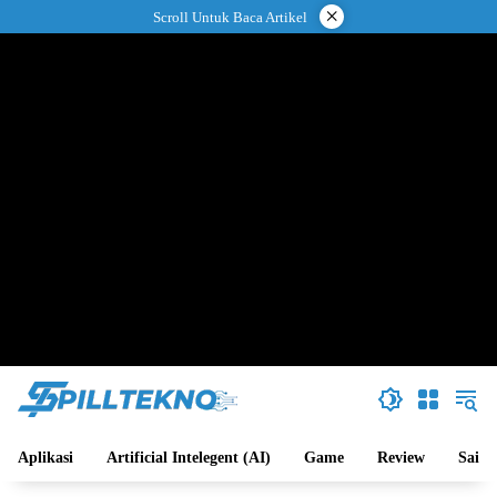
Langsung
×
Scroll Untuk Baca Artikel
ke
konten
Aplikasi
Artificial Intelegent (AI)
Game
Review
Sains