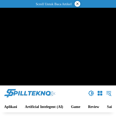
Langsung
×
Scroll Untuk Baca Artikel
ke
konten
Aplikasi
Artificial Intelegent (AI)
Game
Review
Sains