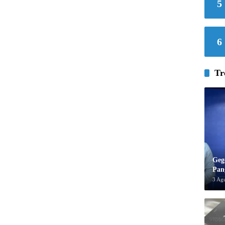
5
6
Tr
Geg
Pan
3 Ag