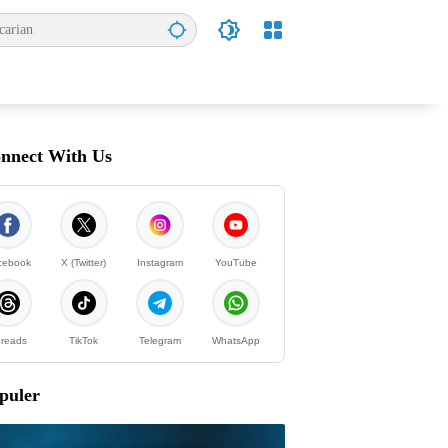
nnect With Us
cebook
X (Twitter)
Instagram
YouTube
reads
TikTok
Telegram
WhatsApp
puler