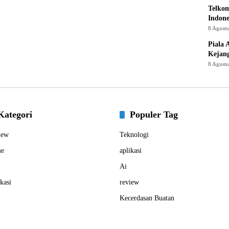
Telkom
Indone
8 Agust
Piala 
Kejan
8 Agust
Kategori
Populer Tag
iew
Teknologi
e
aplikasi
Ai
kasi
review
Kecerdasan Buatan