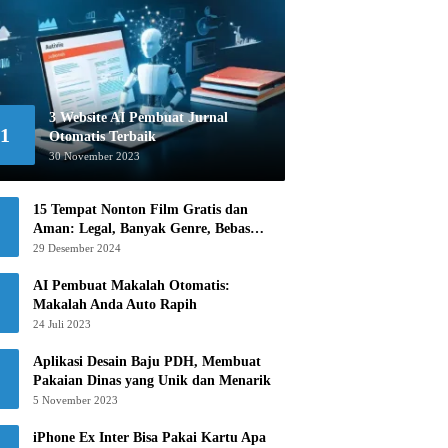
3 Website AI Pembuat Jurnal
1
Otomatis Terbaik
30 November 2023
15 Tempat Nonton Film Gratis dan
Aman: Legal, Banyak Genre, Bebas
Khawatir!
29 Desember 2024
AI Pembuat Makalah Otomatis:
Makalah Anda Auto Rapih
24 Juli 2023
Aplikasi Desain Baju PDH, Membuat
Pakaian Dinas yang Unik dan Menarik
5 November 2023
iPhone Ex Inter Bisa Pakai Kartu Apa