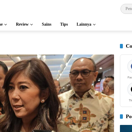
e
Review
Sains
Tips
Lainnya
Co
Fa
Th
Po