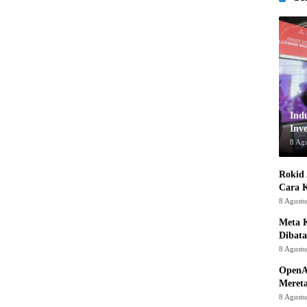
Ind
Inve
8 Ag
Rokid 
Cara 
8 Agust
Meta K
Dibata
8 Agust
OpenA
Mereta
8 Agust