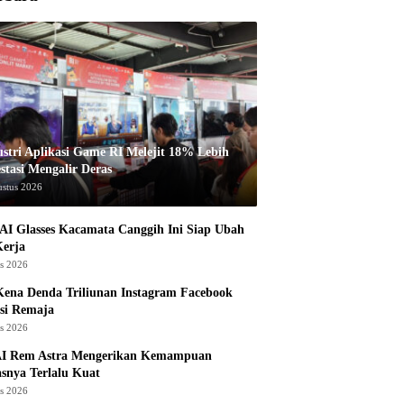
ustri Aplikasi Game RI Melejit 18% Lebih
stasi Mengalir Deras
ustus 2026
AI Glasses Kacamata Canggih Ini Siap Ubah
Kerja
us 2026
ena Denda Triliunan Instagram Facebook
si Remaja
us 2026
I Rem Astra Mengerikan Kemampuan
snya Terlalu Kuat
us 2026