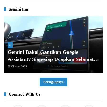
gemini llm
AI
Gemini Bakal Gantikan Google
Assistant? Siap-siap Ucapkan Selamat
Tinggal!
30 Oktober 2025
Selengkapnya
Connect With Us