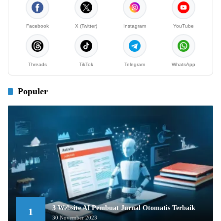
Facebook
X (Twitter)
Instagram
YouTube
Threads
TikTok
Telegram
WhatsApp
Populer
3 Website AI Pembuat Jurnal Otomatis Terbaik
1
30 November 2023