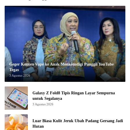
Geger Konten Vape ke Anak Menkomdigi Panggil YouTube
Tegas
3 Agustus 2026
Galaxy Z Fold8 Tipis Ringan Layar Sempurna
untuk Segalanya
3 Agustus 2026
Luar Biasa Kulit Jeruk Ubah Padang Gersang Jadi
Hutan