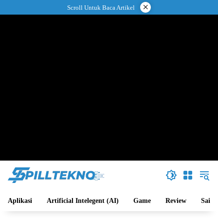
Langsung
×
Scroll Untuk Baca Artikel
ke
konten
Aplikasi
Artificial Intelegent (AI)
Game
Review
Sains