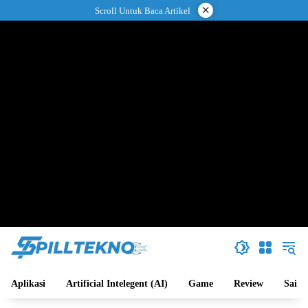
Langsung
×
Scroll Untuk Baca Artikel
ke
konten
Aplikasi
Artificial Intelegent (AI)
Game
Review
Sains