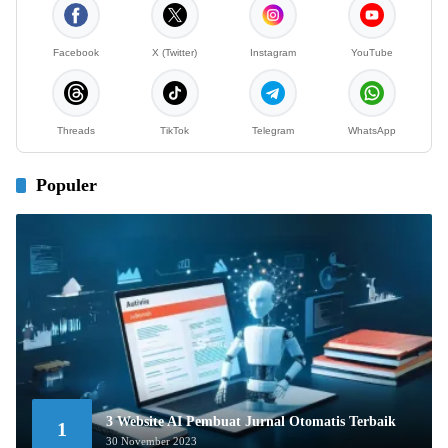
Facebook
X (Twitter)
Instagram
YouTube
Threads
TikTok
Telegram
WhatsApp
Populer
3 Website AI Pembuat Jurnal Otomatis Terbaik
1
30 November 2023