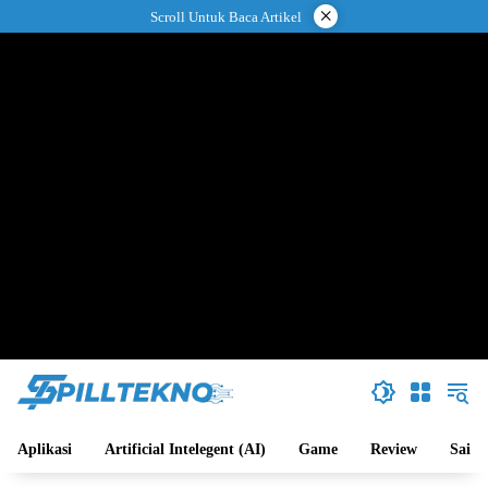
Langsung
×
Scroll Untuk Baca Artikel
ke
konten
Aplikasi
Artificial Intelegent (AI)
Game
Review
Sains