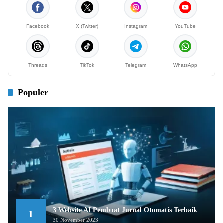
Facebook
X (Twitter)
Instagram
YouTube
Threads
TikTok
Telegram
WhatsApp
Populer
3 Website AI Pembuat Jurnal Otomatis Terbaik
1
30 November 2023