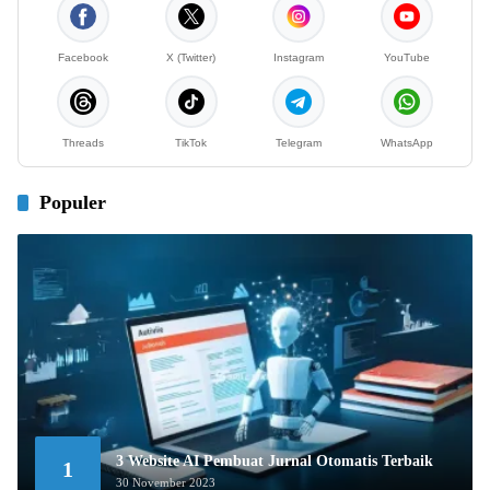
Facebook
X (Twitter)
Instagram
YouTube
Threads
TikTok
Telegram
WhatsApp
Populer
3 Website AI Pembuat Jurnal Otomatis Terbaik
1
30 November 2023