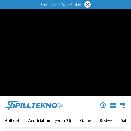
Langsung
×
Scroll Untuk Baca Artikel
ke
konten
Aplikasi
Artificial Intelegent (AI)
Game
Review
Sains