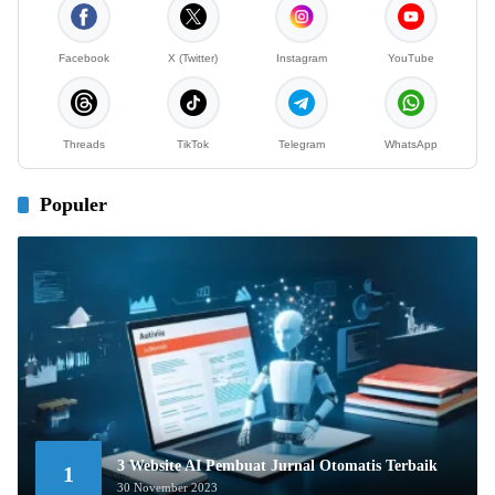
Facebook
X (Twitter)
Instagram
YouTube
Threads
TikTok
Telegram
WhatsApp
Populer
3 Website AI Pembuat Jurnal Otomatis Terbaik
1
30 November 2023