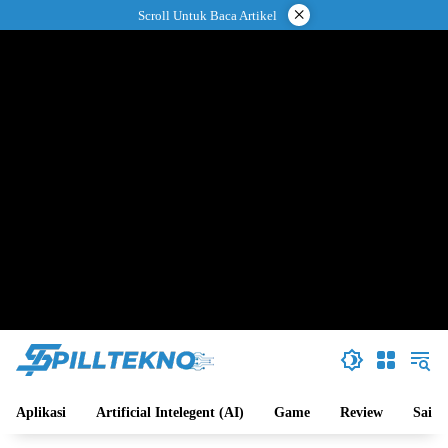
Langsung
×
Scroll Untuk Baca Artikel
ke
konten
Aplikasi
Artificial Intelegent (AI)
Game
Review
Sains