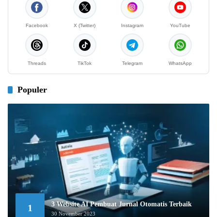
Facebook
X (Twitter)
Instagram
YouTube
Threads
TikTok
Telegram
WhatsApp
Populer
3 Website AI Pembuat Jurnal Otomatis Terbaik
1
30 November 2023