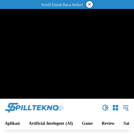
Langsung
×
Scroll Untuk Baca Artikel
ke
konten
Aplikasi
Artificial Intelegent (AI)
Game
Review
Sains