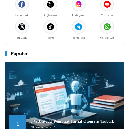
Facebook
X (Twitter)
Instagram
YouTube
Threads
TikTok
Telegram
WhatsApp
Populer
3 Website AI Pembuat Jurnal Otomatis Terbaik
1
30 November 2023