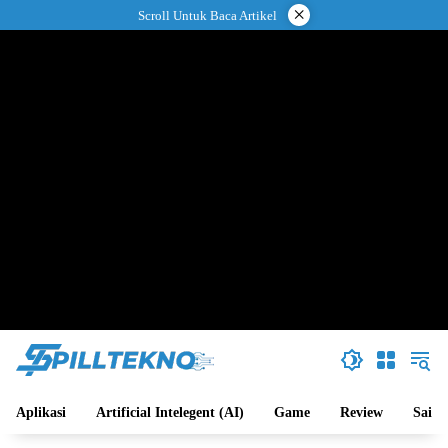
Langsung
×
Scroll Untuk Baca Artikel
ke
konten
Aplikasi
Artificial Intelegent (AI)
Game
Review
Sains