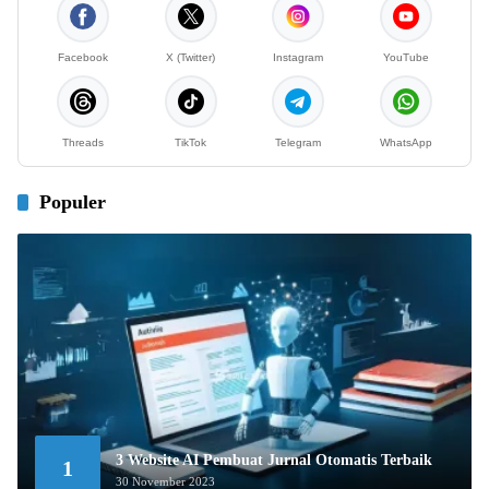
Facebook
X (Twitter)
Instagram
YouTube
Threads
TikTok
Telegram
WhatsApp
Populer
3 Website AI Pembuat Jurnal Otomatis Terbaik
1
30 November 2023