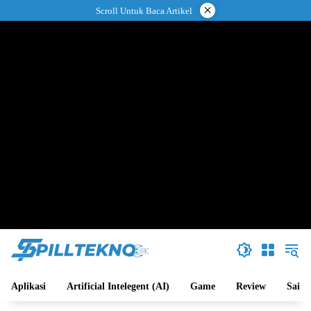
Langsung
×
Scroll Untuk Baca Artikel
ke
konten
Aplikasi
Artificial Intelegent (AI)
Game
Review
Sains