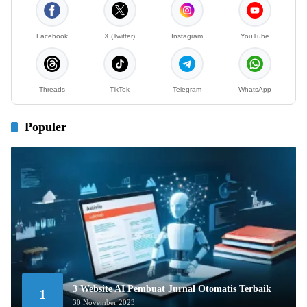
Facebook
X (Twitter)
Instagram
YouTube
Threads
TikTok
Telegram
WhatsApp
Populer
3 Website AI Pembuat Jurnal Otomatis Terbaik
1
30 November 2023