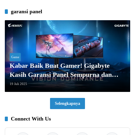
garansi panel
Game
Kabar Baik Buat Gamer! Gigabyte
Kasih Garansi Panel Sempurna dan
Monitor Baru, Lho!
19 Juli 2025
Selengkapnya
Connect With Us