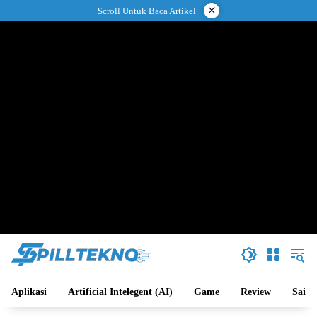
Langsung
×
Scroll Untuk Baca Artikel
ke
konten
Aplikasi
Artificial Intelegent (AI)
Game
Review
Sains