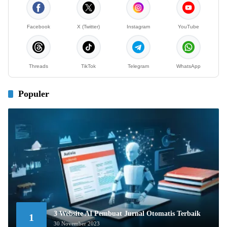
Facebook
X (Twitter)
Instagram
YouTube
Threads
TikTok
Telegram
WhatsApp
Populer
3 Website AI Pembuat Jurnal Otomatis Terbaik
1
30 November 2023