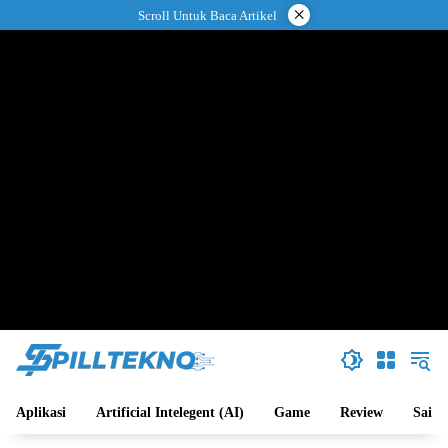
Langsung
×
Scroll Untuk Baca Artikel
ke
konten
Aplikasi
Artificial Intelegent (AI)
Game
Review
Sains