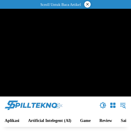
Langsung
×
Scroll Untuk Baca Artikel
ke
konten
Aplikasi
Artificial Intelegent (AI)
Game
Review
Sains