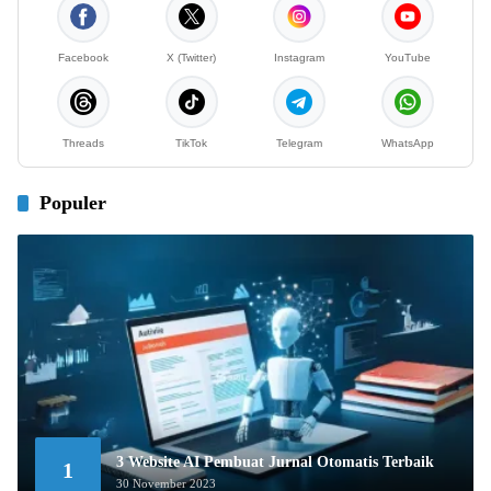
Facebook
X (Twitter)
Instagram
YouTube
Threads
TikTok
Telegram
WhatsApp
Populer
3 Website AI Pembuat Jurnal Otomatis Terbaik
1
30 November 2023