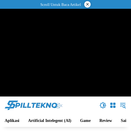
Langsung
×
Scroll Untuk Baca Artikel
ke
konten
Aplikasi
Artificial Intelegent (AI)
Game
Review
Sains