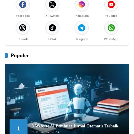
Facebook
X (Twitter)
Instagram
YouTube
Threads
TikTok
Telegram
WhatsApp
Populer
3 Website AI Pembuat Jurnal Otomatis Terbaik
1
30 November 2023