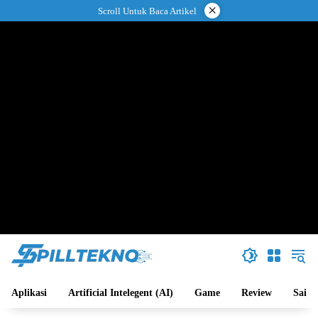
Langsung
×
Scroll Untuk Baca Artikel
ke
konten
Aplikasi
Artificial Intelegent (AI)
Game
Review
Sains