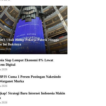
AWS Ubah Hidup Pekerja Pabrik Hingga
u Ini Buktinya
ustus 2026
esia Siap Lompat Ekonomi 8% Lewat
tem Digital
us 2026
BPJS Cuma 1 Persen Postingan Nakesindo
 Warganet Murka
us 2026
kap! Strategi Baru Internet Indonesia Makin
a
us 2026