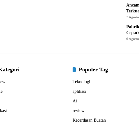
Ancam
Terku
7 Agust
Pabrik
Cepat
6 Agust
Kategori
Populer Tag
iew
Teknologi
e
aplikasi
Ai
kasi
review
Kecerdasan Buatan