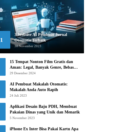
3 Website AI Pembuat Jurnal
1
Otomatis Terbaik
30 November 2023
15 Tempat Nonton Film Gratis dan
Aman: Legal, Banyak Genre, Bebas
Khawatir!
29 Desember 2024
AI Pembuat Makalah Otomatis:
Makalah Anda Auto Rapih
24 Juli 2023
Aplikasi Desain Baju PDH, Membuat
Pakaian Dinas yang Unik dan Menarik
5 November 2023
iPhone Ex Inter Bisa Pakai Kartu Apa