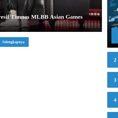
gresif Timnas MLBB Asian Games
Selengkapnya
2
3
4