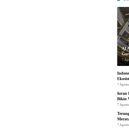
AI 
Gur
7 Ag
Indon
Ekosis
7 Agust
Iuran 
Bikin
7 Agust
Terung
Merat
7 Agust