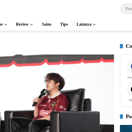
e
Review
Sains
Tips
Lainnya
Co
Fa
Th
Po