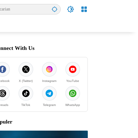
nnect With Us
cebook
X (Twitter)
Instagram
YouTube
reads
TikTok
Telegram
WhatsApp
puler