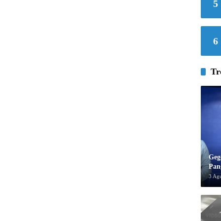
5
6
Tr
Geg
Pan
3 Ag