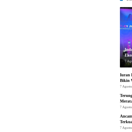
Ind
Ekos
7 Ag
Iuran 
Bikin
7 Agust
Terung
Merat
7 Agust
Ancam
Terku
7 Agust