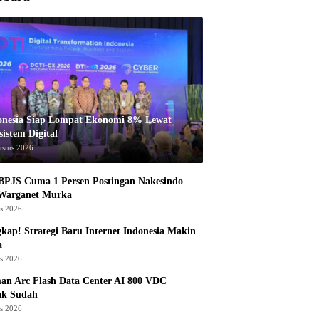
onesia Siap Lompat Ekonomi 8% Lewat
istem Digital
ustus 2026
BPJS Cuma 1 Persen Postingan Nakesindo
 Warganet Murka
us 2026
kap! Strategi Baru Internet Indonesia Makin
a
us 2026
an Arc Flash Data Center AI 800 VDC
ak Sudah
us 2026