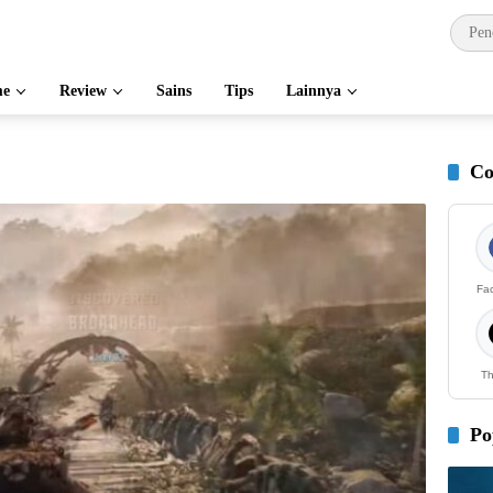
e
Review
Sains
Tips
Lainnya
Co
Fa
Th
Po