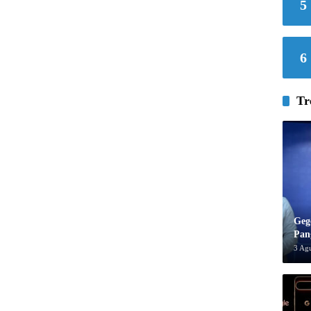
5
6
Tr
Geg
Pan
3 Ag