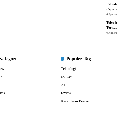
Pabrik
Cepat
6 Agust
Toko M
Terku
6 Agust
Kategori
Populer Tag
iew
Teknologi
e
aplikasi
Ai
kasi
review
Kecerdasan Buatan