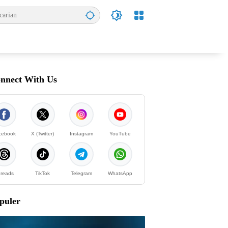
nnect With Us
cebook
X (Twitter)
Instagram
YouTube
reads
TikTok
Telegram
WhatsApp
puler