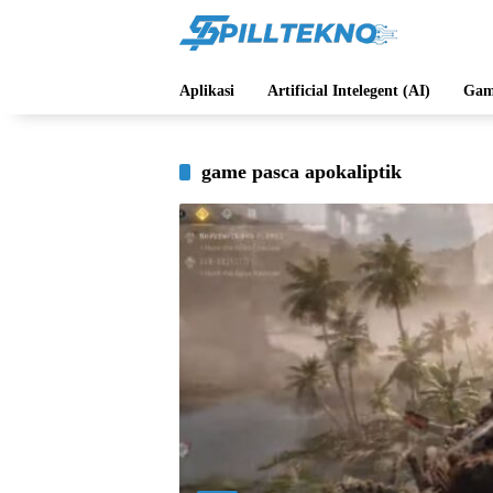
Langsung
ke
konten
Aplikasi
Artificial Intelegent (AI)
Gam
game pasca apokaliptik