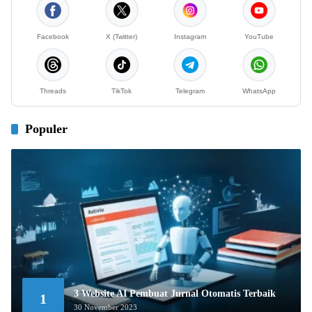
Facebook
X (Twitter)
Instagram
YouTube
Threads
TikTok
Telegram
WhatsApp
Populer
3 Website AI Pembuat Jurnal Otomatis Terbaik
1
30 November 2023