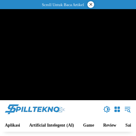
Langsung
×
Scroll Untuk Baca Artikel
ke
konten
Aplikasi
Artificial Intelegent (AI)
Game
Review
Sains