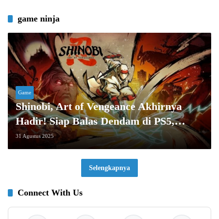
game ninja
Game
Shinobi, Art of Vengeance Akhirnya
Hadir! Siap Balas Dendam di PS5,
Xbox, Switch, dan PC?
31 Agustus 2025
Selengkapnya
Connect With Us