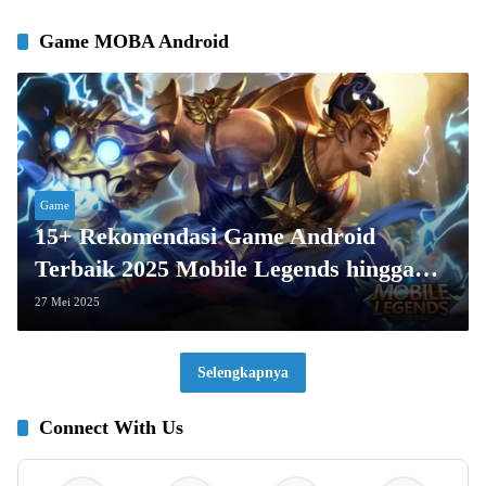
Game MOBA Android
Game
15+ Rekomendasi Game Android
Terbaik 2025 Mobile Legends hingga
Genshin Impact
27 Mei 2025
Selengkapnya
Connect With Us