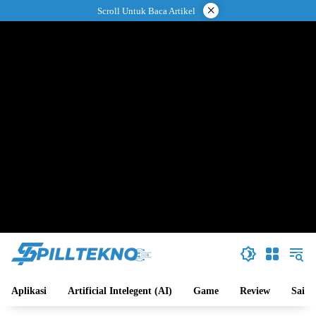
Langsung
×
Scroll Untuk Baca Artikel
ke
konten
Aplikasi
Artificial Intelegent (AI)
Game
Review
Sains