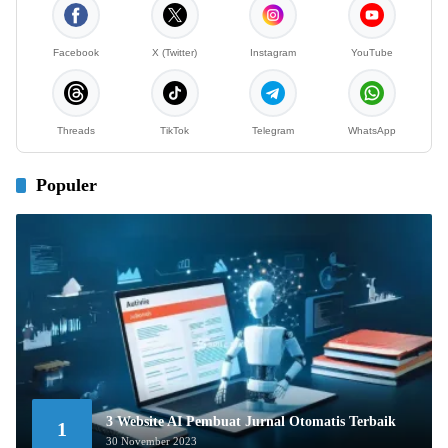
Facebook
X (Twitter)
Instagram
YouTube
Threads
TikTok
Telegram
WhatsApp
Populer
3 Website AI Pembuat Jurnal Otomatis Terbaik
1
30 November 2023