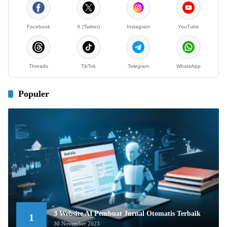
Facebook
X (Twitter)
Instagram
YouTube
Threads
TikTok
Telegram
WhatsApp
Populer
3 Website AI Pembuat Jurnal Otomatis Terbaik
1
30 November 2023