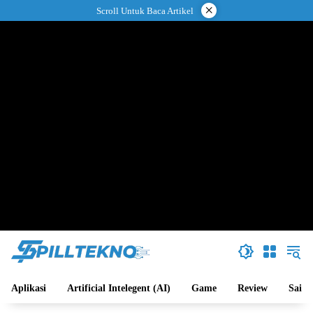
Langsung
×
Scroll Untuk Baca Artikel
ke
konten
Aplikasi
Artificial Intelegent (AI)
Game
Review
Sains