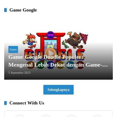
Game Google
Game
Game Google Doodle Populer:
Mengenal Lebih Dekat dengan Game-
Game Seru di Google
5 September 2023
Selengkapnya
Connect With Us