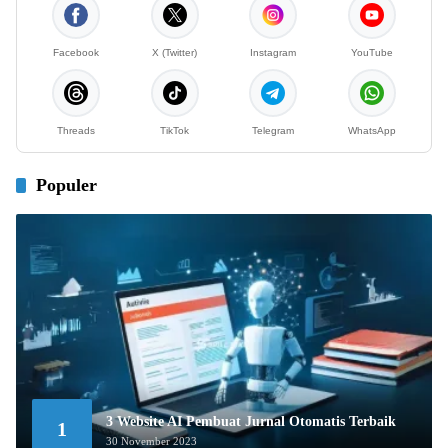
Facebook
X (Twitter)
Instagram
YouTube
Threads
TikTok
Telegram
WhatsApp
Populer
3 Website AI Pembuat Jurnal Otomatis Terbaik
1
30 November 2023