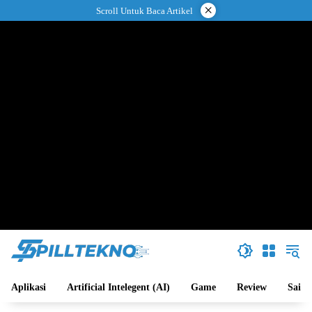
Langsung
×
Scroll Untuk Baca Artikel
ke
konten
Aplikasi
Artificial Intelegent (AI)
Game
Review
Sains