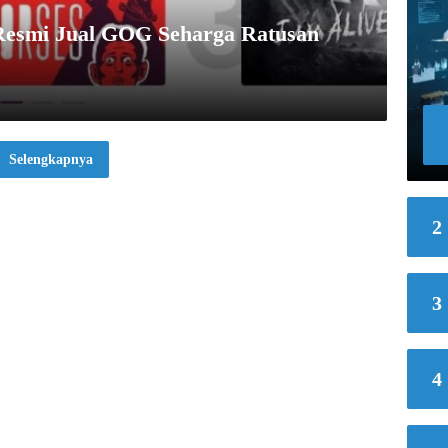
 Resmi Jual GOG Seharga Ratusan
Selengkapnya
2
3
4