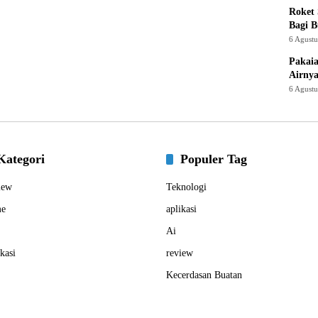
Roket
Bagi 
6 Agust
Pakaia
Airnya
6 Agust
Kategori
Populer Tag
iew
Teknologi
e
aplikasi
Ai
kasi
review
Kecerdasan Buatan