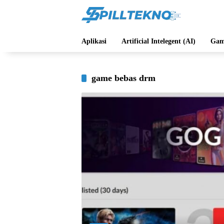
Langsung
ke
konten
Aplikasi
Artificial Intelegent (AI)
Gam
game bebas drm