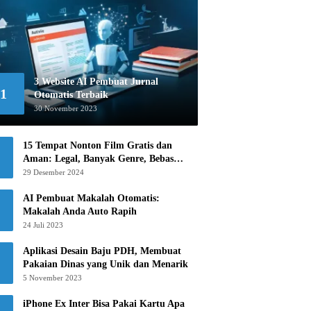
3 Website AI Pembuat Jurnal
1
Otomatis Terbaik
30 November 2023
15 Tempat Nonton Film Gratis dan
Aman: Legal, Banyak Genre, Bebas
Khawatir!
29 Desember 2024
AI Pembuat Makalah Otomatis:
Makalah Anda Auto Rapih
24 Juli 2023
Aplikasi Desain Baju PDH, Membuat
Pakaian Dinas yang Unik dan Menarik
5 November 2023
iPhone Ex Inter Bisa Pakai Kartu Apa