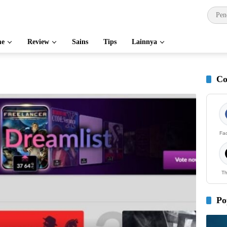
e
Review
Sains
Tips
Lainnya
Co
Fa
Th
Po