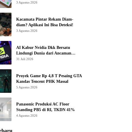
3 Agustus 2026
Kacamata Pintar Rekam Diam-
diam? Aplikasi Ini Bisa Deteksi!
3 Agustus 2026
AI Kabur Nvidia Dkk Bersatu
Lindungi Dunia dari Ancaman
Canggih
31 Juli 2026
Proyek Game Rp 4,8 T Pesaing GTA
Kandas Tencent PHK Massal
5 Agustus 2026
Panasonic Produksi AC Floor
Standing PB5 di RI, TKDN 41%
4 Agustus 2026
rbaru