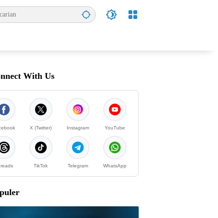
nnect With Us
cebook
X (Twitter)
Instagram
YouTube
reads
TikTok
Telegram
WhatsApp
puler