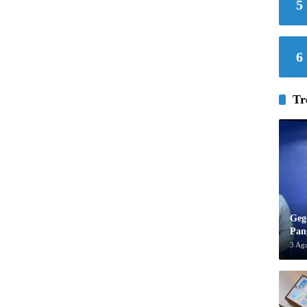
5
6
Tr
Geg
Pan
3 Ag