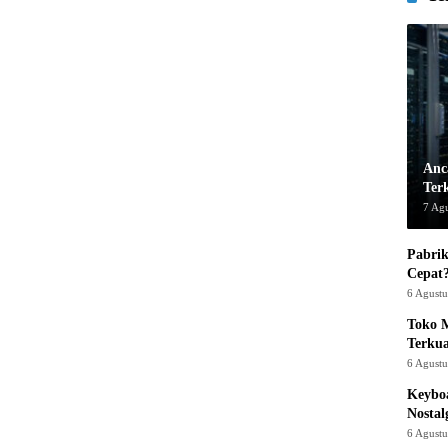
Anc
Ter
7 Ag
Pabrik
Cepat
6 Agust
Toko M
Terku
6 Agust
Keyboa
Nostal
6 Agust