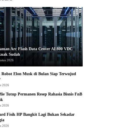
aman Arc Flash Data Center AI 800 VDC
kuak Sudah
ustus 2026
 Robot Elon Musk di Bulan Siap Terwujud
?
us 2026
ie Tutup Permanen Resep Rahasia Bisnis FnB
ak
us 2026
rd Fisik HP Bangkit Lagi Bukan Sekadar
gia
us 2026