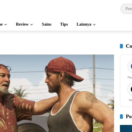
e
Review
Sains
Tips
Lainnya
Co
Fa
Th
Po