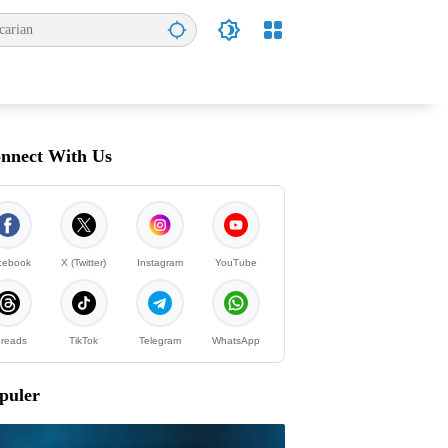
nnect With Us
cebook
X (Twitter)
Instagram
YouTube
reads
TikTok
Telegram
WhatsApp
puler