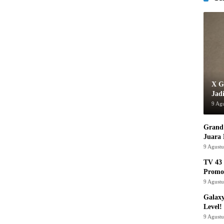
X G
Jad
9 Ag
Grand 
Juara
9 Agust
TV 43 
Promo
9 Agust
Galaxy
Level!
9 Agust