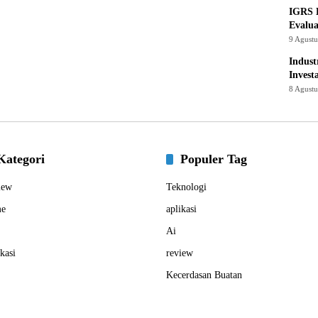
IGRS 
Evalua
9 Agust
Indust
Invest
8 Agust
Kategori
Populer Tag
iew
Teknologi
e
aplikasi
Ai
kasi
review
Kecerdasan Buatan