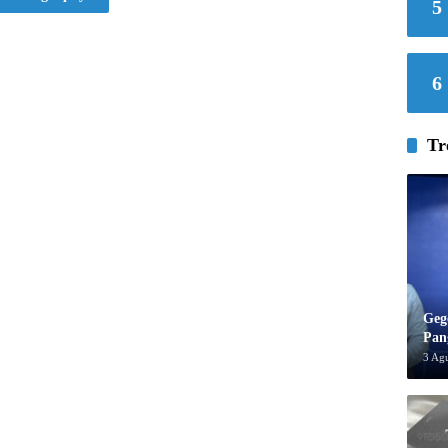
5
6
Tr
Geg
Pan
3 Ag